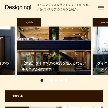
ダイニングをより使いやすく、おしゃれに
Designing!
するインテリアの情報をご紹介。
stylish
usefu
イズの
【大阪】ダイニングの家具を揃えるならア
ダイニ
ルモニアがおすすめ！
ーディ
最新記事